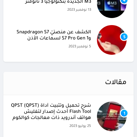
4
M3 الجديدة بتكنولوجيا 3 نانومتر
13 نوفمبر 2023
الكشف عن منصتيْ Snapdragon S7
5
وS7 Pro Gen 1 لسماعات الأذن
5 نوفمبر 2023
مقالات
شرح تحميل وتثبيت أداة (QPST (QPST
Flash Tool أحدث إصدار لتفليش
1
هواتف أندرويد ذات معالجات كوالكوم
25 يوليو 2023