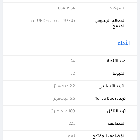
السوكيت
BGA-1964
المعالج الرسومي
Intel UHD Graphics (32EU)
المدمج
الأداء
عدد الأنوية
24
الخيوط
32
التردد الأساسي
2.2 جيجاهرتز
تردد Turbo Boost
5.5 جيجاهرتز
تردد الناقل
100 ميجاهيرتز
المُضاعف
22x
المُضاعف المفتوح
نعم