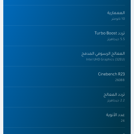
المعمارية
10 نانومتر
تردد Turbo Boost
5.5 جيجاهرتز
المعالج الرسومي المدمج
Intel UHD Graphics (32EU)
Cinebench R23
26088
تردد المعالج
2.2 جيجاهرتز
عدد الأنوية
24