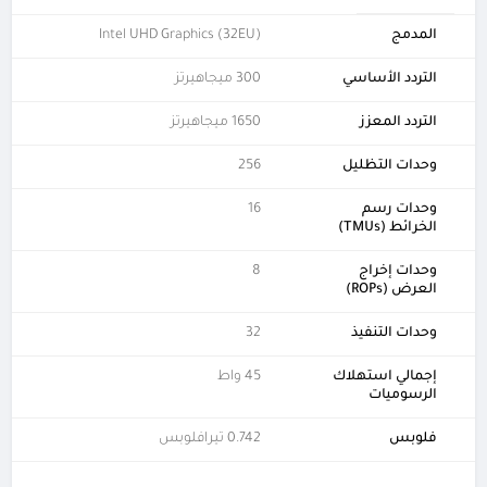
المدمج
Intel UHD Graphics (32EU)
التردد الأساسي
300 ميجاهيرتز
التردد المعزز
1650 ميجاهيرتز
وحدات التظليل
256
وحدات رسم
16
الخرائط (TMUs)
وحدات إخراج
8
العرض (ROPs)
وحدات التنفيذ
32
إجمالي استهلاك
45 واط
الرسوميات
فلوبس
0.742 تيرافلوبس