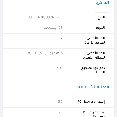
الذاكرة
النوع
DDR5-5600, DDR4-3200
الحجم
128 جيجابايت
الحد الأقصى
2
لمنافذ الذاكرة
الحد الأقصى
89.6 جيجابايت في الثانية
للنطاق الترددي
دعم كود تصحيح
نعم
الخطأ
معلومات عامة
إصدار PCI Express
5.0
عدد ممرات PCI
20
Express