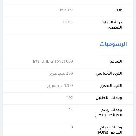
TDP
127 واط
درجة الحرارة
100°C
القصوى
الرسوميات
المدمج
Intel UHD Graphics 630
التردد الأساسي
350 ميجاهيرتز
التردد المعزز
1200 ميجاهيرتز
وحدات التظليل
192
وحدات رسم
24
الخرائط (TMUs)
وحدات إخراج
3
العرض (ROPs)