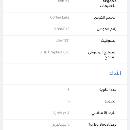
مجموعة
x86-64
التعليمات
الاسم الكودي
Coffee Lake
رقم الموديل
i9-9900KS
السوكيت
LGA-1151
المعالج الرسومي
UHD Graphics 630
المدمج
الأداء
عدد الأنوية
8
الخيوط
16
التردد الأساسي
4 جيجاهرتز
تردد Turbo Boost
5 جيجاهرتز