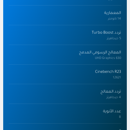
المعمارية
14 نانومتر
تردد Turbo Boost
5 جيجاهرتز
المعالج الرسومي المدمج
UHD Graphics 630
Cinebench R23
12621
تردد المعالج
4 جيجاهرتز
عدد الأنوية
8