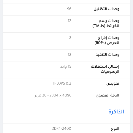
وحدات التظليل
96
وحدات رسم
12
الخرائط (TMUs)
وحدات إخراج
2
العرض (ROPs)
وحدات التنفيذ
12
إجمالي استهلاك
15 واط
الرسوميات
فلوبس
0.2 TFLOPS
الدقة القصوى
4096 × 2304 - 30 هرتز
الذاكرة
النوع
DDR4-2400