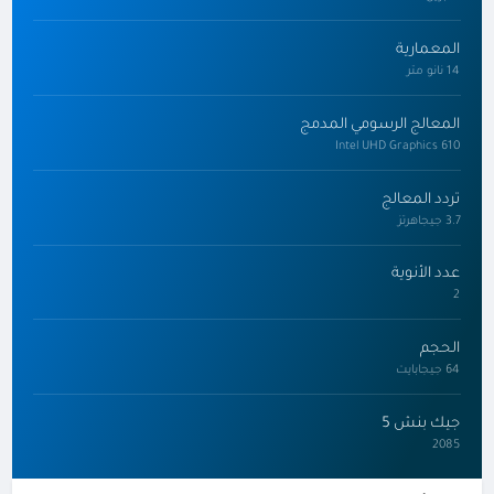
المعمارية
14 نانو متر
المعالج الرسومي المدمج
Intel UHD Graphics 610
تردد المعالج
3.7 جيجاهرتز
عدد الأنوية
2
الحجم
64 جيجابايت
جيك بنش 5
2085