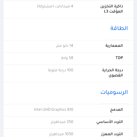
ذاكرة التخزين
4 ميجابايت (مشتركة)
المؤقت L3
الطاقة
المعمارية
14 نانو متر
TDP
58 واط
درجة الحرارة
100 درجة مئوية
القصوى
الرسوميات
المدمج
Intel UHD Graphics 610
التردد الأساسي
350 ميجاهرتز
التردد المعزز
1050 ميجاهرتز